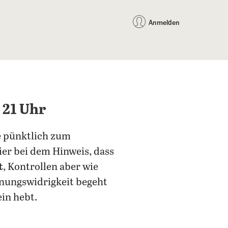
auf Facebook teilen
auf X teilen
per WhatsApp teilen
per E-Mail teilen
Artikel au
Teilen:
Anmelden
 21 Uhr
ie pünktlich zum
ier bei dem Hinweis, dass
t
, Kontrollen aber wie
dnungswidrigkeit begeht
ein hebt.