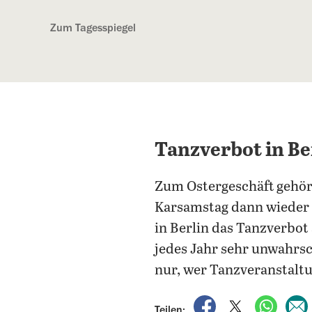
Kostenlos anmelden
Zum Tagesspiegel
Tanzverbot in Be
Zum Ostergeschäft gehör
Karsamstag dann wieder k
in Berlin das Tanzverbot
jedes Jahr sehr unwahrsc
nur, wer Tanzveranstaltu
auf Facebook teile
auf X teilen
per Wh
Teilen: