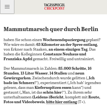
Kostenlos anmelden
Mammutmarsch quer durch Berlin
haben Sie schon einen
Wochenendspaziergang
geplant?
Wie wäre es damit:
63 Kilometer an der Spree entlang
,
von Erkner nach Staaken,
an einem einzigen Tag
. Das
haben die Kolleginnen
Constanze Neuhaus und
Franziska Apfel
gemacht. Freiwillig und untrainiert.
Der Mammutmarsch in Zahlen:
85.000 Schritte
,
16
Stunden
,
13 Liter Wasser
,
14 Stullen
und
neun
Gewürzgurken
. Zwischendurch wurde gelitten („
Ich
bade im Schmerz!
“), experimentiert („Ich hab’ irgendwo
gelesen, dass man
Kiefernspitzen essen
kann“) und
gestaunt („Man, ist das
schön hier
!“). Zu ihrem sehr
unterhaltsamen
(Leidens-)Bericht
, komplett mit
Route,
Fotos und Videobeweis
,
bitte hier entlang
(T+).