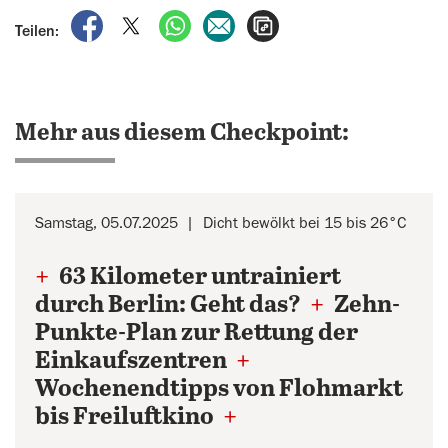
auf Facebook teilen
auf X teilen
per WhatsApp teilen
per E-Mail teilen
Artikel aufrufen
Teilen:
Mehr aus diesem Checkpoint:
Samstag, 05.07.2025
Dicht bewölkt bei 15 bis 26°C
+
63 Kilometer untrainiert
durch Berlin: Geht das?
+
Zehn-
Punkte-Plan zur Rettung der
Einkaufszentren
+
Wochenendtipps von Flohmarkt
bis Freiluftkino
+