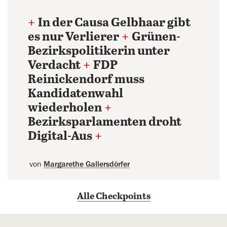
+
In der Causa Gelbhaar gibt
es nur Verlierer
+
Grünen-
Bezirkspolitikerin unter
Verdacht
+
FDP
Reinickendorf muss
Kandidatenwahl
wiederholen
+
Bezirksparlamenten droht
Digital-Aus
+
von
Margarethe Gallersdörfer
Alle Checkpoints