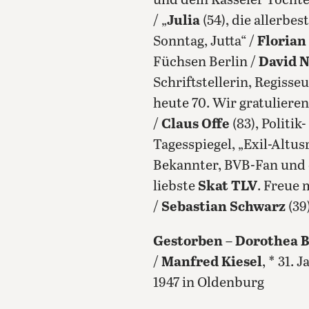
und dein Kasseler Töchte
/ „
Julia
(54), die allerb
Sonntag, Jutta“ /
Florian
Füchsen Berlin /
David 
Schriftstellerin, Regisse
heute 70. Wir gratuliere
/
Claus Offe
(83), Politik
Tagesspiegel, „Exil-Altus
Bekannter, BVB-Fan und 
liebste
Skat TLV
. Freue
/
Sebastian Schwarz
(39
Gestorben
–
Dorothea B
/
Manfred Kiesel
, * 31. 
1947 in Oldenburg