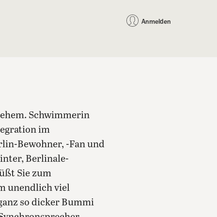
auf Facebook teilen
auf X teilen
per WhatsApp teilen
per E-Mail teilen
Artikel au
Teilen:
Anmelden
, ehem. Schwimmerin
tegration im
rlin-Bewohner, -Fan und
nter, Berlinale-
rüßt Sie zum
m unendlich viel
 ganz so dicker Bummi