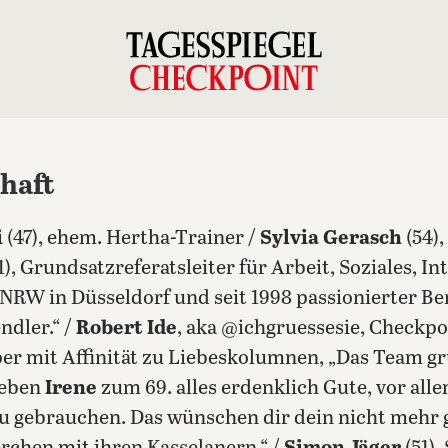
chaft
i
(47), ehem. Hertha-Trainer /
Sylvia Gerasch
(54)
1), Grundsatzreferatsleiter für Arbeit, Soziales, In
NRW in Düsseldorf und seit 1998 passionierter Be
ndler.“ /
Robert Ide
, aka @ichgruessesie, Checkpoi
er mit Affinität zu Liebeskolumnen, „Das Team g
ieben
Irene
zum 69. alles erdenklich Gute, vor alle
du gebrauchen. Das wünschen dir dein nicht mehr