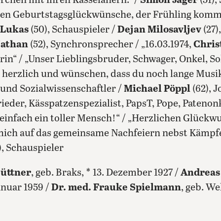
rchen mit ihren Kasselanern.“ /
Simon Jäger
(51)
esten Geburtstagsglückwünsche, der Frühling kommt
 Lukas
(50), Schauspieler /
Dejan Milosavljev
(27)
Nathan
(52), Synchronsprecher / „16.03.1974,
Chris
urin“ / „Unser Lieblingsbruder, Schwager, Onkel, 
n herzlich und wünschen, dass du noch lange Musi
- und Sozialwissenschaftler /
Michael Pöppl
(62), 
rieder, Kässpatzenspezialist, PapsT, Pope, Patenon
einfach ein toller Mensch!“ / „Herzlichen Glück
 mich auf das gemeinsame Nachfeiern nebst Kämpfe
), Schauspieler
üttner
, geb. Braks, * 13. Dezember 1927 /
Andreas 
Januar 1959 /
Dr. med. Frauke Spielmann
, geb. W