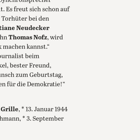
, Synchronsprecher
. Es freut sich schon auf
, Torhüter bei den
tiane Neudecker
Sohn
Thomas Nofz
, wird
k machen kannst.“
Journalist beim
kel, bester Freund,
wunsch zum Geburtstag,
n für die Demokratie!“
Grille
, * 13. Januar 1944
ehmann, * 3. September