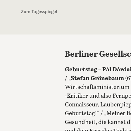
Kostenlos anmelden
Zum Tagesspiegel
Berliner Gesells
Geburtstag
–
Pál Dárda
/ „
Stefan Grönebaum
(6
Wirtschaftsministerium 
-Kritiker und also Fernpe
Connaisseur, Laubenpiep
Geburtstag!“ / „Meiner l
Gesundheit, die kannst 