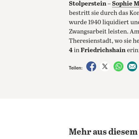
Stolperstein
–
Sophie M
bestritt sie durch das 
wurde 1940 liquidiert un
Zwangsarbeit leisten. Am
Theresienstadt, wo sie h
4
in
Friedrichshain
erin
auf Facebook teile
auf X teilen
per Wh
Teilen:
Mehr aus diesem