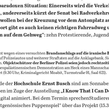
 paradoxen Situation: Einerseits wird die Verke
t, andererseits kürzt der Senat bei Radverke
r wollen bei der Kreuzung vor dem Antonplatz a
t gibt es auch keinen richtigen Fahrradweg u
n auf dem Gehweg“
: zehn Protestierende, Jugen
mt wegen eines versuchten
Brandanschlags auf die iranische 
 Polizeiautos und weiterer Straftaten auf die Anklagebank. Sie
n.
Objektschützer der Berliner Polizei seien jedoch rechtzeit
r propalästinensischen Demonstration am Heck eines Mannschaf
 (9.30 Uhr, Kriminalgericht Moabit, Turmstraße 91, Saal 621).
de der
Hochschule Ernst Busch
sind am Sonnab
ben im Zuge der Ausstellung
„I Know That I Can D
igital animiert. Bei dem Termin sprechenStudiere
genössisches Puppenspiel“ über das Projekt (15.3