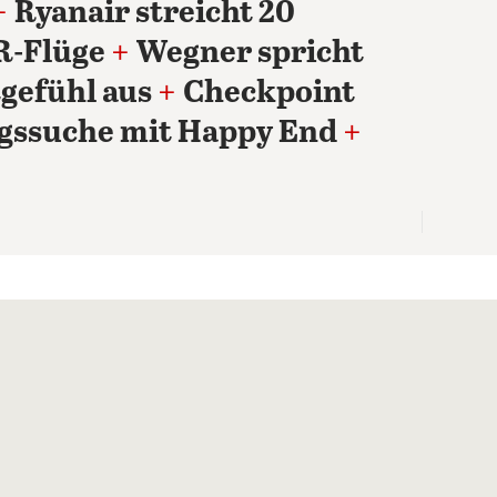
+
Ryanair streicht 20
R-Flüge
+
Wegner spricht
gefühl aus
+
Checkpoint
gssuche mit Happy End
+