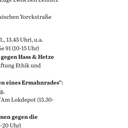
e Züge zwischen Lehnitz
 zwischen Yorckstraße
 13.45 Uhr), u.a.
 91 (10-15 Uhr)
 gegen Hass & Hetze
iftung Ethik und
en eines Ermahnrades“
:
g,
Am Lokdepot (15.30-
men gegen die
6-20 Uhr)