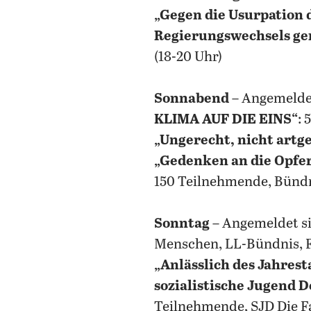
„Gegen die Usurpation d
Regierungswechsels ge
(18-20 Uhr)
Sonnabend
– Angemeldet
KLIMA AUF DIE EINS“
: 
„Ungerecht, nicht artg
„Gedenken an die Opf
150 Teilnehmende, Bündnis
Sonntag
– Angemeldet si
Menschen, LL-Bündnis, F
„Anlässlich des Jahres
sozialistische Jugend 
Teilnehmende, SJD Die Fa