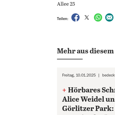
Allee 25
auf Facebook teile
auf X teilen
per Wh
Teilen:
Mehr aus diesem
Freitag, 10.01.2025
bedeck
+
Hörbares Sch
Alice Weidel un
Görlitzer Park