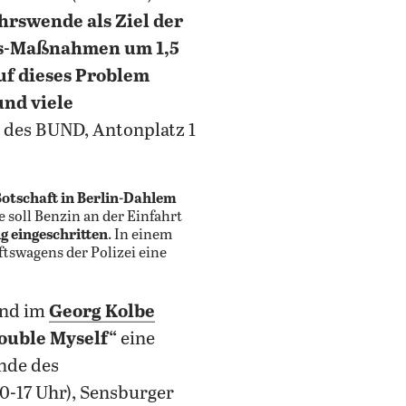
hrswende als Ziel der
hrs-Maßnahmen um 1,5
uf dieses Problem
nd viele
d des BUND, Antonplatz 1
Botschaft in Berlin-Dahlem
 soll Benzin an der Einfahrt
ig eingeschritten
. In einem
tswagens der Polizei eine
end im
Georg Kolbe
ouble Myself“
eine
nde des
0-17 Uhr), Sensburger