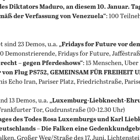
es Diktators Maduro, an diesem 10. Januar. Ta
mäß der Verfassung von Venezuela“
: 100 Teilne
 sind 23 Demos, u.a.
„Fridays for Future vor de
50 Demonstrierende, Fridays for Future, Jafféstraße
erecht – gegen Pferdeshows“
: 15 Menschen, Uber 
er von Flug PS752, GEMEINSAM FÜR FREIHEIT
 Echo Iran, Pariser Platz, Friedrichstraße, Parise
nd 13 Demos, u.a.
„Luxemburg-Liebknecht-Ehru
rankfurter Tor, Gudrunstraße (10-12.30 Uhr)
tages des Todes Rosa Luxemburgs und Karl Lieb
Deutschlands – Die Falken eine Gedenkkundge
lken, Großer Weg/Straße des 17. Juni, Lichtenstei