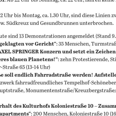
S1
: Ab 22 Uhr bis Sonntag, ca. 22 Uhr, fahren kein
22 Uhr bis Montag, ca. 1.30 Uhr, sind diese Linien
zw. Südkreuz und Gesundbrunnen unterbrochen.
ute sind 13 Demonstrationen angemeldet (Stand 9.1.,
ngeklagten vor Gericht“
: 35 Menschen, Turmstraße
AXEL SPRINGER Konzern und setzt ein Zeichen
eres blauen Planetens!“
: zehn Protestierende, St
Straße 65 (13-14 Uhr)
 soll endlich Fahrradstraße werden! Aufstell
tzwerk fahrradfreundliches Tempelhof-Schöneber
uptstraße, Monumentenstraße/Kreuzbergstraße/
halt des Kulturhofs Koloniestraße 10 – Zusam
oapartments“
: 200 Menschen, Koloniestraße 10 (1