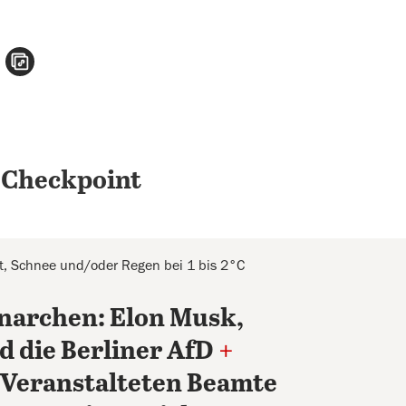
n
atsApp teilen
per E-Mail teilen
Artikel aufrufen
 Checkpoint
t, Schnee und/oder Regen bei 1 bis 2°C
narchen: Elon Musk,
d die Berliner AfD
+
: Veranstalteten Beamte