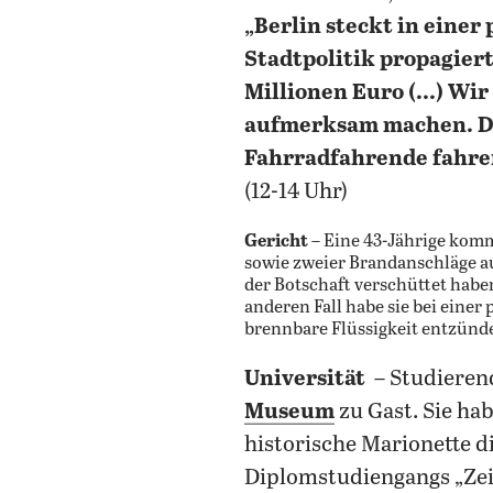
„Berlin steckt in einer
Stadtpolitik propagier
Millionen Euro (...) Wi
aufmerksam machen. Dor
Fahrradfahrende fahre
(12-14 Uhr)
Gericht
– Eine 43-Jährige kom
sowie zweier Brandanschläge auf
der Botschaft verschüttet habe
anderen Fall habe sie bei eine
brennbare Flüssigkeit entzündet
Universität
– Studieren
Museum
zu Gast. Sie ha
historische Marionette d
Diplomstudiengangs „Zeit