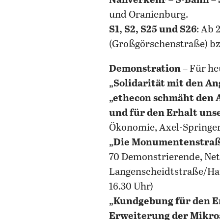
Nahverkehr
–
S-Bahn
–
und Oranienburg.
S1, S2, S25 und S26
: Ab 
(Großgörschenstraße) b
Demonstration
– Für he
„Solidarität mit den A
„ethecon schmäht den 
und für den Erhalt uns
Ökonomie, Axel-Springer-
„Die Monumentenstraße
70 Demonstrierende, Ne
Langenscheidtstraße/Ha
16.30 Uhr)
„Kundgebung für den Er
Erweiterung der Mikr