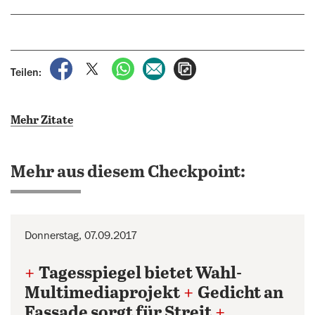
auf Facebook teilen
auf X teilen
per WhatsApp teilen
per E-Mail teilen
Artikel aufrufen
Teilen:
Mehr Zitate
Mehr aus diesem Checkpoint:
Donnerstag, 07.09.2017
+
Tagesspiegel bietet Wahl-
Multimediaprojekt
+
Gedicht an
Fassade sorgt für Streit
+