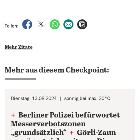
auf Facebook teilen
auf X teilen
per WhatsApp teilen
per E-Mail teilen
Artikel aufrufen
Teilen:
Mehr Zitate
Mehr aus diesem Checkpoint:
Dienstag, 13.08.2024
sonnig bei max. 30°C
+
Berliner Polizei befürwortet
Messerverbotszonen
„grundsätzlich“
+
Görli-Zaun