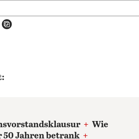
n
atsApp teilen
per E-Mail teilen
Artikel aufrufen
:
nsvorstandsklausur
+
Wie
or 50 Jahren betrank
+