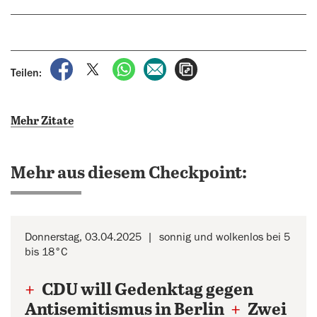
auf Facebook teilen
auf X teilen
per WhatsApp teilen
per E-Mail teilen
Artikel aufrufen
Teilen:
Mehr Zitate
Mehr aus diesem Checkpoint:
Donnerstag, 03.04.2025
sonnig und wolkenlos bei 5
bis 18°C
+
CDU will Gedenktag gegen
Antisemitismus in Berlin
+
Zwei