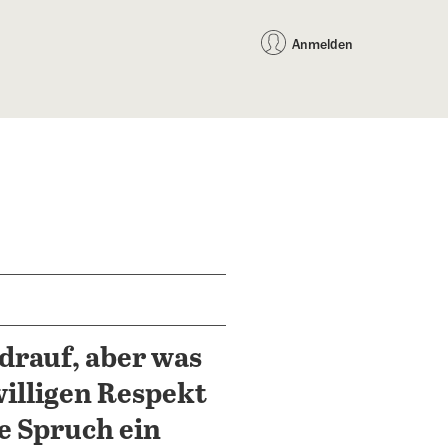
auf Facebook teilen
auf X teilen
per WhatsApp teilen
per E-Mail teilen
Artikel au
Teilen:
Anmelden
drauf, aber was
willigen Respekt
le Spruch ein