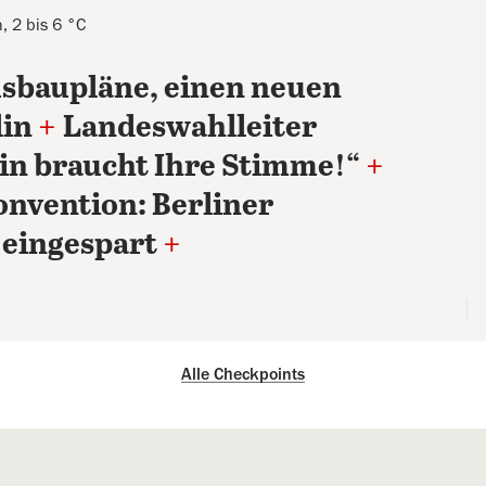
, 2 bis 6 °C
usbaupläne, einen neuen
lin
+
Landeswahlleiter
lin braucht Ihre Stimme!“
+
nvention: Berliner
 eingespart
+
Alle Checkpoints