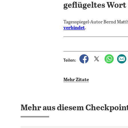
geflügeltes Wort 
Tagesspiegel-Autor Bernd Matth
verbindet
.
auf Facebook teile
auf X teilen
per Wh
Teilen:
Mehr Zitate
Mehr aus diesem Checkpoint