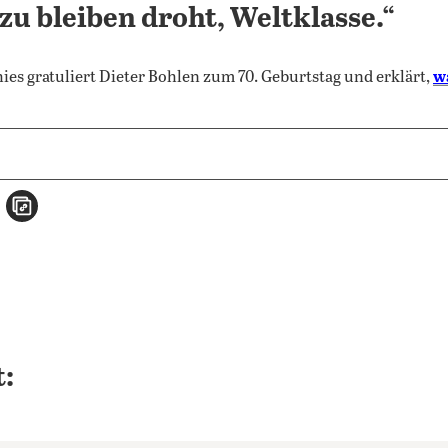
zu bleiben droht, Weltklasse.“
ies gratuliert Dieter Bohlen zum 70. Geburtstag und erklärt,
w
n
atsApp teilen
per E-Mail teilen
Artikel aufrufen
: