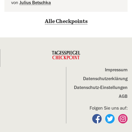
von
Julius Betschka
Alle Checkpoints
Impressum
Datenschutz­erklärung
Datenschutz-Einstellungen
AGB
Folgen Sie uns auf:
Folgen Sie un
Folgen S
Fo