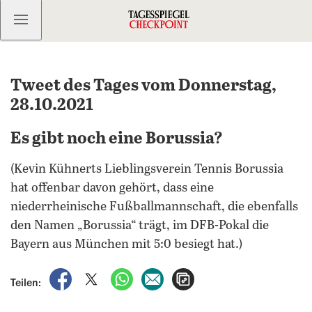
Kostenlos anmelden
Tweet des Tages vom Donnerstag,
28.10.2021
Es gibt noch eine Borussia?
(Kevin Kühnerts Lieblingsverein Tennis Borussia
hat offenbar davon gehört, dass eine
niederrheinische Fußballmannschaft, die ebenfalls
den Namen „Borussia“ trägt, im DFB-Pokal die
Bayern aus München mit 5:0 besiegt hat.)
auf Facebook teilen
auf X teilen
per WhatsApp teilen
per E-Mail teilen
Artikel aufrufen
Teilen: