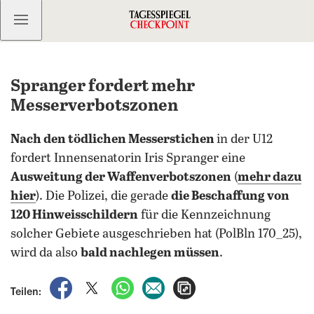
Kostenlos anmelden
Spranger fordert mehr
Messerverbotszonen
Nach den tödlichen Messerstichen
in der U12
fordert Innensenatorin Iris Spranger eine
Ausweitung der Waffenverbotszonen
(
mehr dazu
hier
). Die Polizei, die gerade
die Beschaffung von
120 Hinweisschildern
für die Kennzeichnung
solcher Gebiete ausgeschrieben hat (PolBln 170_25),
wird da also
bald nachlegen müssen
.
auf Facebook teilen
auf X teilen
per WhatsApp teilen
per E-Mail teilen
Artikel aufrufen
Teilen: