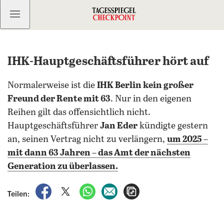
Kostenlos anmelden
IHK-Hauptgeschäftsführer hört auf
Normalerweise ist die
IHK Berlin kein großer
Freund der Rente mit 63
. Nur in den eigenen
Reihen gilt das offensichtlich nicht.
Hauptgeschäftsführer
Jan Eder
kündigte gestern
an, seinen Vertrag nicht zu verlängern,
um 2025 –
mit dann 63 Jahren – das Amt der nächsten
Generation zu überlassen.
auf Facebook teilen
auf X teilen
per WhatsApp teilen
per E-Mail teilen
Artikel aufrufen
Teilen: