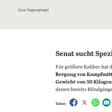
Kostenlos anmelden
Zum Tagesspiegel
Senat sucht Spez
Für größere Kaliber hat 
Bergung von Kampfmit
Gewicht von 50 Kilog
denen bereits Blindgäng
auf Facebook teile
auf X teilen
per Wh
Teilen: