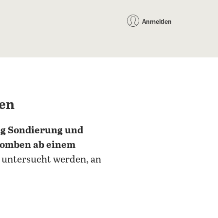
auf Facebook teilen
auf X teilen
per WhatsApp teilen
per E-Mail teilen
Artikel au
Teilen:
Anmelden
ben
ag Sondierung und
omben ab einem
te untersucht werden, an