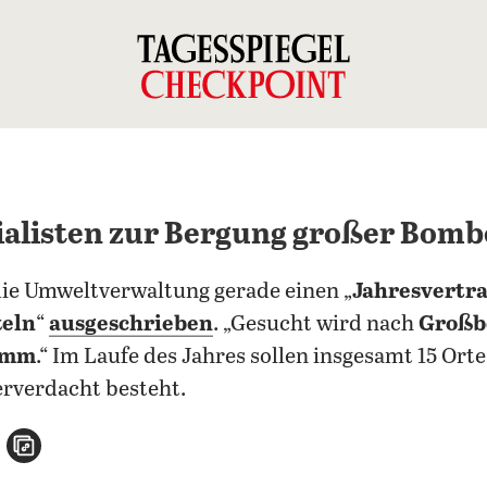
ialisten zur Bergung großer Bom
die Umweltverwaltung gerade einen „
Jahresvertr
teln
“
ausgeschrieben
. „Gesucht wird nach
Großb
ramm
.“ Im Laufe des Jahres sollen insgesamt 15 Or
erverdacht besteht.
n
atsApp teilen
per E-Mail teilen
Artikel aufrufen