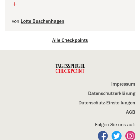
+
von
Lotte Buschenhagen
Alle Checkpoints
Impressum
Datenschutz­erklärung
Datenschutz-Einstellungen
AGB
Folgen Sie uns auf:
Folgen Sie un
Folgen S
Fo