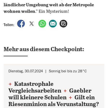
ländlicher Umgebung weit ab der Metropole
wohnen wollen
.” Ein Mysterium!
auf Facebook teilen
auf X teilen
per WhatsApp teilen
per E-Mail teilen
Artikel aufrufen
Teilen:
Mehr aus diesem Checkpoint:
Dienstag, 30.07.2024
Sonnig bei bis zu 28°C
+
Katastrophale
Vergleichsarbeiten
+
Gaebler
will kleinere Schulen
+
Gilt ein
Riesenminion als Verunstaltung?