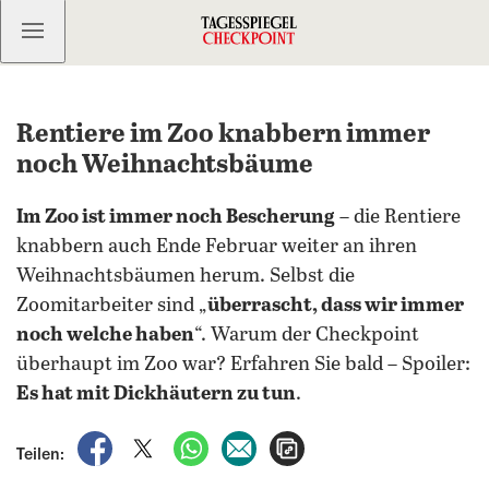
Kostenlos anmelden
Rentiere im Zoo knabbern immer
noch Weihnachtsbäume
Im Zoo ist immer noch Bescherung
– die Rentiere
knabbern auch Ende Februar weiter an ihren
Weihnachtsbäumen herum. Selbst die
Zoomitarbeiter sind „
überrascht, dass wir immer
noch welche haben
“. Warum der Checkpoint
überhaupt im Zoo war? Erfahren Sie bald – Spoiler:
Es hat mit Dickhäutern zu tun
.
auf Facebook teilen
auf X teilen
per WhatsApp teilen
per E-Mail teilen
Artikel aufrufen
Teilen: