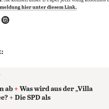
n
: Sie können unser E-Paper jetzt völlig kostenlo
meldung hier unter diesem Link.
n
atsApp teilen
per E-Mail teilen
Artikel aufrufen
:
C
n ab
+
Was wird aus der „Villa
ee?
+
Die SPD als