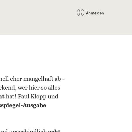
auf Facebook teilen
auf X teilen
per WhatsApp teilen
per E-Mail teilen
Artikel au
Teilen:
Anmelden
nell eher mangelhaft ab –
kend, wer hier so alles
ht
hat! Paul Klopp und
sspiegel-Ausgabe