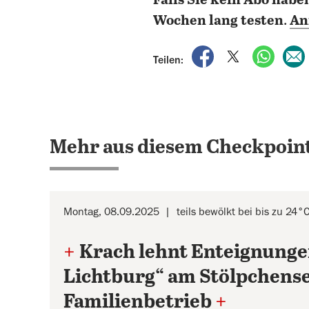
Falls Sie kein Abo habe
Wochen lang testen
.
An
auf Facebook teile
auf X teilen
per Wh
Teilen:
Mehr aus diesem Checkpoint
Montag, 08.09.2025
teils bewölkt bei bis zu 24°
+
Krach lehnt Enteignunge
Lichtburg“ am Stölpchens
Familienbetrieb
+