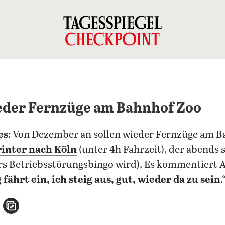
der Fernzüge am Bahnhof Zoo
es
: Von Dezember an sollen wieder Fernzüge am B
rinter nach Köln
(unter 4h Fahrzeit), der abend
fürs Betriebsstörungsbingo wird). Es kommentiert
ährt ein, ich steig aus, gut, wieder da zu sein
.
n
atsApp teilen
per E-Mail teilen
Artikel aufrufen