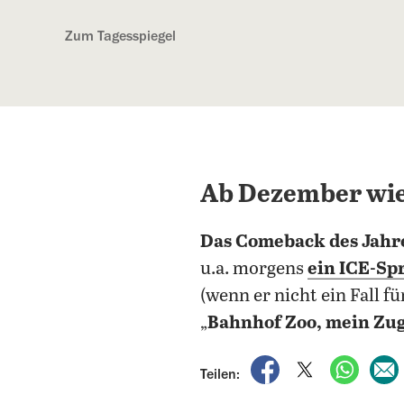
Kostenlos anmelden
Zum Tagesspiegel
Ab Dezember wie
Das Comeback des Jahr
u.a. morgens
ein ICE-Sp
(wenn er nicht ein Fall 
„
Bahnhof Zoo, mein Zug f
auf Facebook teile
auf X teilen
per Wh
Teilen: