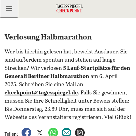
Kostenlos anmelden
Verlosung Halbmarathon
Wer bis hierhin gelesen hat, beweist Ausdauer. Sie
sind außerdem spontan und stehen auf lange
Strecken? Wir verlosen
5 Lauf-Startplätze für den
Generali Berliner Halbmarathon
am 6. April
2025. Schreiben Sie eine Mail an
checkpoint@tagesspiegel.de
. Falls Sie gewinnen,
müssen Sie Ihre Schnelligkeit unter Beweis stellen:
Bis Donnerstag, 23.59 Uhr, muss man sich auf der
Webseite des Veranstalters registrieren. Viel Glück!
auf Facebook teilen
auf X teilen
per WhatsApp teilen
per E-Mail teilen
Artikel aufrufen
Teilen: