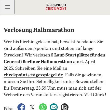
Kostenlos anmelden
Verlosung Halbmarathon
Wer bis hierhin gelesen hat, beweist Ausdauer. Sie
sind außerdem spontan und stehen auf lange
Strecken? Wir verlosen
5 Lauf-Startplätze für den
Generali Berliner Halbmarathon
am 6. April
2025. Schreiben Sie eine Mail an
checkpoint@tagesspiegel.de
. Falls Sie gewinnen,
müssen Sie Ihre Schnelligkeit unter Beweis stellen:
Bis Donnerstag, 23.59 Uhr, muss man sich auf der
Webseite des Veranstalters registrieren. Viel Glück!
auf Facebook teilen
auf X teilen
per WhatsApp teilen
per E-Mail teilen
Artikel aufrufen
Teilen: