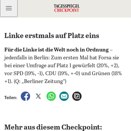
Kostenlos anmelden
Linke erstmals auf Platz eins
Für die Linke ist die Welt noch in Ordnung
–
jedenfalls in Berlin: Zum ersten Mal hat Forsa sie
bei einer Umfrage auf Platz 1 gewürfelt (20%, +2),
vor SPD (19%, -1), CDU (19%, +-0) und Grünen (18%
+1). (Q: „Berliner Zeitung“)
auf Facebook teilen
auf X teilen
per WhatsApp teilen
per E-Mail teilen
Artikel aufrufen
Teilen:
Mehr aus diesem Checkpoint: