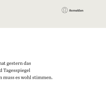
auf Facebook teilen
auf X teilen
per WhatsApp teilen
per E-Mail teilen
Artikel au
Teilen:
Anmelden
at gestern das
d Tagesspiegel
nn muss es wohl stimmen.