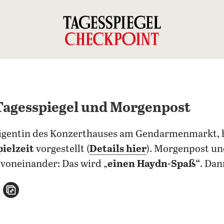
Tagesspiegel und Morgenpost
rigentin des Konzerthauses am Gendarmenmarkt, h
ielzeit
vorgestellt (
Details hier
). Morgenpost un
voneinander: Das wird „
einen Haydn-Spaß“
. Da
n
atsApp teilen
per E-Mail teilen
Artikel aufrufen