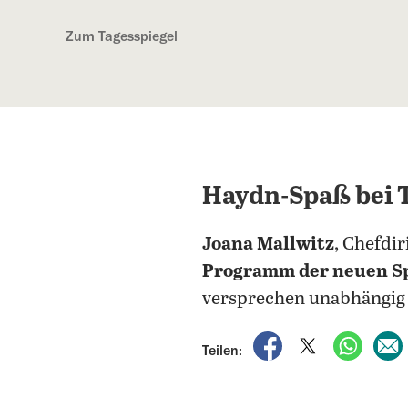
Kostenlos anmelden
Zum Tagesspiegel
Haydn-Spaß bei 
Joana Mallwitz
, Chefdi
Programm der neuen Sp
versprechen unabhängig 
auf Facebook teile
auf X teilen
per Wh
Teilen: