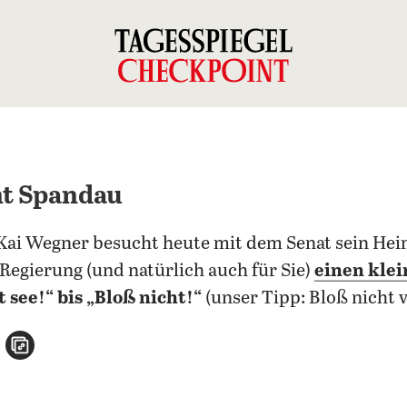
ht Spandau
 Kai Wegner besucht heute mit dem Senat sein Hei
 Regierung (und natürlich auch für Sie)
einen klei
 see!“ bis „Bloß nicht!“
(unser Tipp: Bloß nicht 
n
atsApp teilen
per E-Mail teilen
Artikel aufrufen