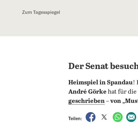
Kostenlos anmelden
Zum Tagesspiegel
Der Senat besuc
Heimspiel in Spandau
!
André Görke
hat für die
geschrieben
–
von „Must
auf Facebook teile
auf X teilen
per Wh
Teilen: