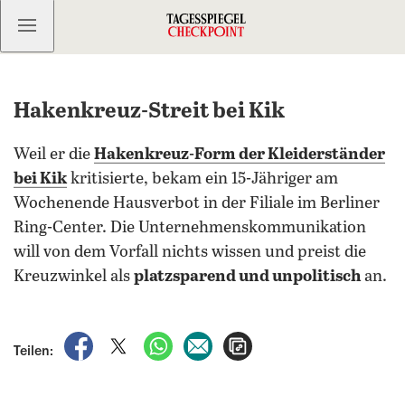
Kostenlos anmelden
Hakenkreuz-Streit bei Kik
Weil er die
Hakenkreuz-Form der Kleiderständer
bei Kik
kritisierte, bekam ein 15-Jähriger am
Wochenende Hausverbot in der Filiale im Berliner
Ring-Center. Die Unternehmenskommunikation
will von dem Vorfall nichts wissen und preist die
Kreuzwinkel als
platzsparend und unpolitisch
an.
auf Facebook teilen
auf X teilen
per WhatsApp teilen
per E-Mail teilen
Artikel aufrufen
Teilen: