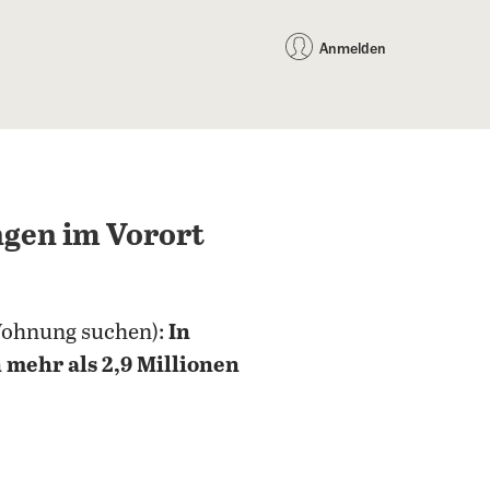
auf Facebook teilen
auf X teilen
per WhatsApp teilen
per E-Mail teilen
Artikel au
Teilen:
Anmelden
ngen im Vorort
e Wohnung suchen):
In
n
mehr als 2,9 Millionen