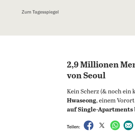
Kostenlos anmelden
Zum Tagesspiegel
2,9 Millionen M
von Seoul
Kein Scherz (& noch ein k
Hwaseong
, einem Vorort
auf Single-Apartments
auf Facebook teile
auf X teilen
per Wh
Teilen: