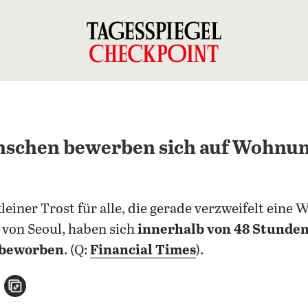
enschen bewerben sich auf Wohnu
leiner Trost für alle, die gerade verzweifelt ein
 von Seoul, haben sich
innerhalb von 48 Stunde
 beworben
. (Q:
Financial Times
).
n
atsApp teilen
per E-Mail teilen
Artikel aufrufen