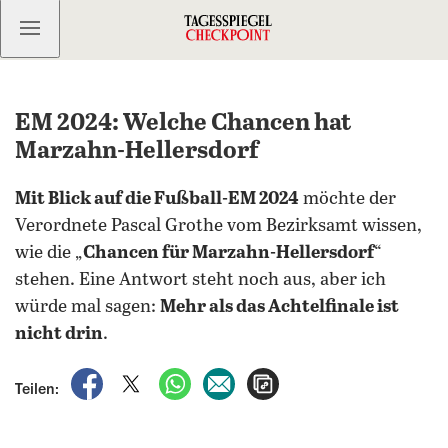
Kostenlos anmelden
EM 2024: Welche Chancen hat
Marzahn-Hellersdorf
Mit Blick auf die Fußball-EM 2024
möchte der
Verordnete Pascal Grothe vom Bezirksamt wissen,
wie die „
Chancen für Marzahn-Hellersdorf
“
stehen. Eine Antwort steht noch aus, aber ich
würde mal sagen:
Mehr als das Achtelfinale ist
nicht drin
.
auf Facebook teilen
auf X teilen
per WhatsApp teilen
per E-Mail teilen
Artikel aufrufen
Teilen: