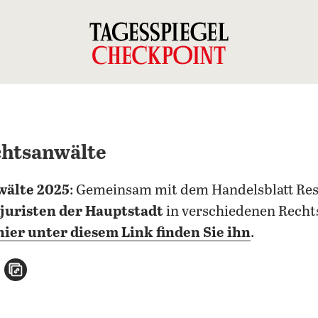
chtsanwälte
wälte 2025
: Gemeinsam mit dem Handelsblatt Rese
njuristen der Hauptstadt
in verschiedenen Rechts
hier unter diesem Link finden Sie ihn
.
n
atsApp teilen
per E-Mail teilen
Artikel aufrufen