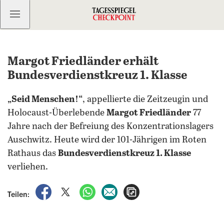
Kostenlos anmelden
Margot Friedländer erhält
Bundesverdienstkreuz 1. Klasse
„Seid Menschen!“
, appellierte die Zeitzeugin und
Holocaust-Überlebende
Margot Friedländer
77
Jahre nach der Befreiung des Konzentrationslagers
Auschwitz. Heute wird der 101-Jährigen im Roten
Rathaus das
Bundesverdienstkreuz 1. Klasse
verliehen.
auf Facebook teilen
auf X teilen
per WhatsApp teilen
per E-Mail teilen
Artikel aufrufen
Teilen: