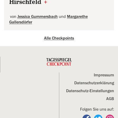
Hirschfeld
+
von
Jessica Gummersbach
und
Margarethe
Gallersdörfer
Alle Checkpoints
Impressum
Datenschutz­erklärung
Datenschutz-Einstellungen
AGB
Folgen Sie uns auf:
Folgen Sie un
Folgen S
Fo