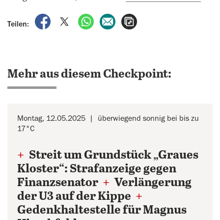
auf Facebook teilen
auf X teilen
per WhatsApp teilen
per E-Mail teilen
Artikel aufrufen
Teilen:
Mehr aus diesem Checkpoint:
Montag, 12.05.2025
überwiegend sonnig bei bis zu
17°C
+
Streit um Grundstück „Graues
Kloster“: Strafanzeige gegen
Finanzsenator
+
Verlängerung
der U3 auf der Kippe
+
Gedenkhaltestelle für Magnus