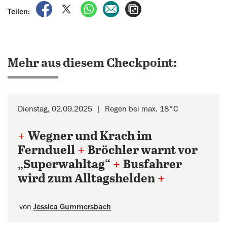
auf Facebook teilen
auf X teilen
per WhatsApp teilen
per E-Mail teilen
Artikel aufrufen
Teilen:
Mehr aus diesem Checkpoint:
Dienstag, 02.09.2025
Regen bei max. 18°C
+
Wegner und Krach im
Fernduell
+
Bröchler warnt vor
„Superwahltag“
+
Busfahrer
wird zum Alltagshelden
+
von
Jessica Gummersbach