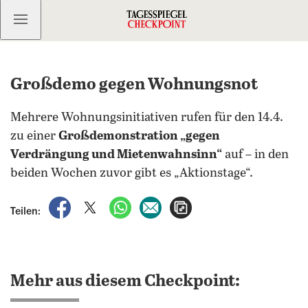
Kostenlos anmelden
Großdemo gegen Wohnungsnot
Mehrere Wohnungsinitiativen rufen für den 14.4.
zu einer
Großdemonstration „gegen
Verdrängung und Mietenwahnsinn“
auf – in den
beiden Wochen zuvor gibt es „Aktionstage“.
auf Facebook teilen
auf X teilen
per WhatsApp teilen
per E-Mail teilen
Artikel aufrufen
Teilen:
Mehr aus diesem Checkpoint: