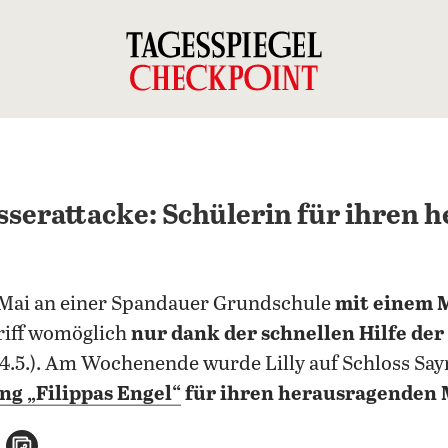
serattacke: Schülerin für ihren 
m Mai an einer Spandauer Grundschule
mit einem M
riff womöglich
nur dank der schnellen Hilfe der
4.5.). Am Wochenende wurde Lilly auf Schloss Say
ng „Filippas Engel“
für ihren herausragenden 
n
atsApp teilen
per E-Mail teilen
Artikel aufrufen