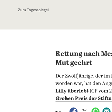
Kostenlos anmelden
Zum Tagesspiegel
Rettung nach Mes
Mut geehrt
Der Zwölfjährige, der i
worden war, hat den Ang
Lilly überlebt
(CP vom 2
Großen Preis der Stiftu
auf Facebook teile
auf X teilen
per Wh