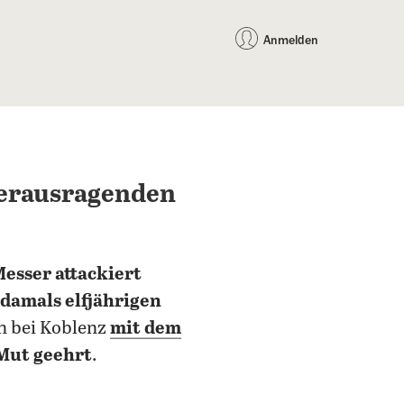
auf Facebook teilen
auf X teilen
per WhatsApp teilen
per E-Mail teilen
Artikel au
Teilen:
Anmelden
herausragenden
esser attackiert
 damals elfjährigen
n bei Koblenz
mit dem
Mut geehrt
.