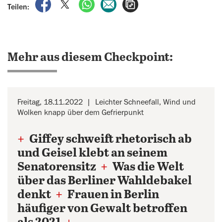
auf Facebook teilen
auf X teilen
per WhatsApp teilen
per E-Mail teilen
Artikel aufrufen
Teilen:
Mehr aus diesem Checkpoint:
Freitag, 18.11.2022
Leichter Schneefall, Wind und
Wolken knapp über dem Gefrierpunkt
+
Giffey schweift rhetorisch ab
und Geisel klebt an seinem
Senatorensitz
+
Was die Welt
über das Berliner Wahldebakel
denkt
+
Frauen in Berlin
häufiger von Gewalt betroffen