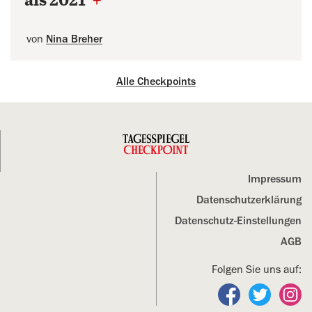
als 2021
+
von
Nina Breher
Alle Checkpoints
Impressum
Datenschutz­erklärung
Datenschutz-Einstellungen
AGB
Folgen Sie uns auf:
Folgen Sie un
Folgen S
Fo