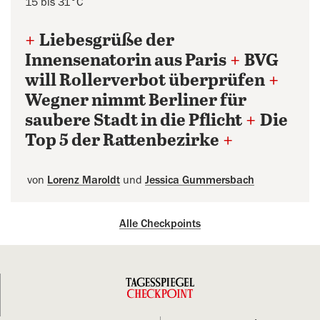
15 bis 31°C
+
Liebesgrüße der
Innensenatorin aus Paris
+
BVG
will Rollerverbot überprüfen
+
Wegner nimmt Berliner für
saubere Stadt in die Pflicht
+
Die
Top 5 der Rattenbezirke
+
von
Lorenz Maroldt
und
Jessica Gummersbach
Alle Checkpoints