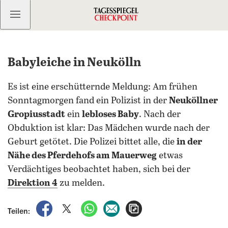
Kostenlos anmelden
Babyleiche in Neukölln
Es ist eine erschütternde Meldung: Am frühen
Sonntagmorgen fand ein Polizist in der
Neuköllner
Gropiusstadt
ein
lebloses Baby
. Nach der
Obduktion ist klar: Das Mädchen wurde nach der
Geburt getötet. Die Polizei bittet alle, die
in der
Nähe des Pferdehofs am Mauerweg
etwas
Verdächtiges beobachtet haben, sich bei der
Direktion 4
zu melden.
auf Facebook teilen
auf X teilen
per WhatsApp teilen
per E-Mail teilen
Artikel aufrufen
Teilen: