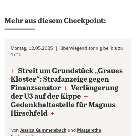
Mehr aus diesem Checkpoint:
Montag, 12.05.2025
überwiegend sonnig bei bis zu
17°C
+
Streit um Grundstück „Graues
Kloster“: Strafanzeige gegen
Finanzsenator
+
Verlängerung
der U3 auf der Kippe
+
Gedenkhaltestelle für Magnus
Hirschfeld
+
von
Jessica Gummersbach
und
Margarethe