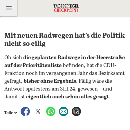
Kostenlos anmelden
Mit neuen Radwegen hat’s die Politik
nicht so eilig
Ob sich
die geplanten Radwege in der Heerstraße
auf der Prioritätenliste
befinden, hat die CDU-
Fraktion noch im vergangenen Jahr das Bezirksamt
gefragt,
bisher ohne Ergebnis
. Fällig wäre die
Antwort spätestens am 31.1.24. gewesen – und
damit ist
eigentlich auch schon alles gesagt
.
auf Facebook teilen
auf X teilen
per WhatsApp teilen
per E-Mail teilen
Artikel aufrufen
Teilen: