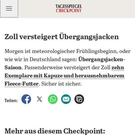
Kostenlos anmelden
Zoll versteigert Übergangsjacken
Morgen ist meteorologischer Frühlingsbeginn, oder
wie wir in Deutschland sagen:
Übergangsjacken-
Saison
. Passenderweise versteigert der Zoll
zehn
Exemplare mit Kapuze und herausnehmbarem
Fleece-Futter
. Sicher ist sicher.
auf Facebook teilen
auf X teilen
per WhatsApp teilen
per E-Mail teilen
Artikel aufrufen
Teilen:
Mehr aus diesem Checkpoint: