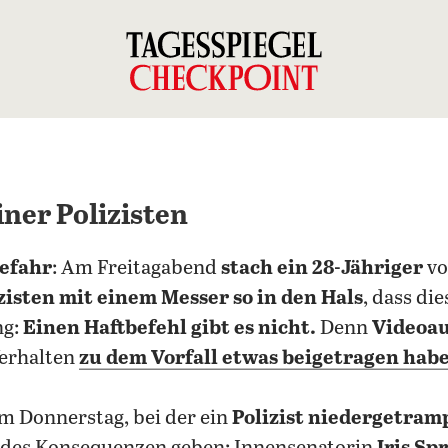
iner Polizisten
Gefahr
: Am Freitagabend
stach ein 28-Jähriger
vo
zisten mit einem Messer so in den Hals
, dass di
ng:
Einen Haftbefehl gibt es nicht.
Denn
Videoa
Verhalten
zu dem Vorfall etwas beigetragen hab
m Donnerstag, bei der ein
Polizist niedergetram