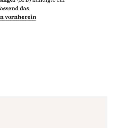
ranger
(SPD) kündigte ein
assend das
on vornherein