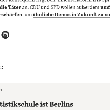
indes Konsequenzen geben: Innensenatorin
Iris Sp
die Täter
an. CDU und SPD wollen außerdem
umf
rschärfen
, um
ähnliche Demos in Zukunft zu v
n
atsApp teilen
per E-Mail teilen
Artikel aufrufen
:
°C
tistikschule ist Berlins