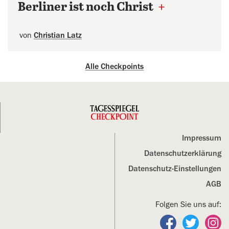
Berliner ist noch Christ
+
von
Christian Latz
Alle Checkpoints
Impressum
Datenschutz­erklärung
Datenschutz-Einstellungen
AGB
Folgen Sie uns auf:
Folgen Sie un
Folgen S
Fo