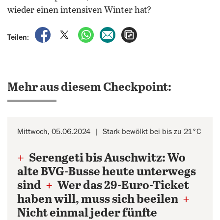
wieder einen intensiven Winter hat?
auf Facebook teilen
auf X teilen
per WhatsApp teilen
per E-Mail teilen
Artikel aufrufen
Teilen:
Mehr aus diesem Checkpoint:
Mittwoch, 05.06.2024
Stark bewölkt bei bis zu 21°C
+
Serengeti bis Auschwitz: Wo
alte BVG-Busse heute unterwegs
sind
+
Wer das 29-Euro-Ticket
haben will, muss sich beeilen
+
Nicht einmal jeder fünfte