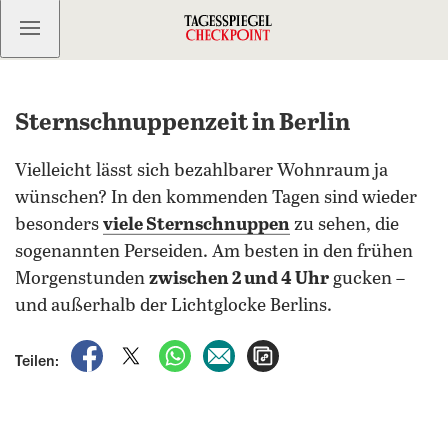
Kostenlos anmelden
Sternschnuppenzeit in Berlin
Vielleicht lässt sich bezahlbarer Wohnraum ja
wünschen? In den kommenden Tagen sind wieder
besonders
viele Sternschnuppen
zu sehen, die
sogenannten Perseiden. Am besten in den frühen
Morgenstunden
zwischen 2 und 4 Uhr
gucken –
und außerhalb der Lichtglocke Berlins.
auf Facebook teilen
auf X teilen
per WhatsApp teilen
per E-Mail teilen
Artikel aufrufen
Teilen: