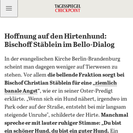
Kostenlos anmelden
Hoffnung auf den Hirtenhund:
Bischoff Stäblein im Bello-Dialog
In der evangelischen Kirche Berlin-Brandenburg
scheint man dagegen weniger auf Tierwesen zu
stehen. Vor allem
die bellende Fraktion sorgt bei
Bischof Christian Stäblein für eine „
ziemlich
banale Angst
“
, wie er in seiner Oster-Predigt
erklärte. „Wenn sich ein Hund nähert, irgendwo im
Park oder auf der Straße, entsteht bei mir langsam
steigende Unruhe", schilderte der Hirte.
Manchmal
spreche er mit lauter ruhiger Stimme: „Du bist
ein schöner Hund, du bist ein guter Hund.
Ein