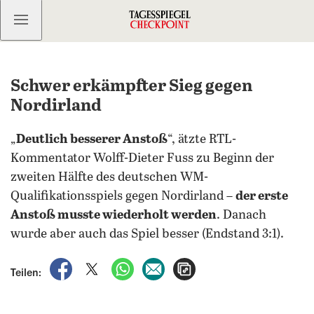
Kostenlos anmelden
Schwer erkämpfter Sieg gegen
Nordirland
„
Deutlich besserer Anstoß
“, ätzte RTL-
Kommentator Wolff-Dieter Fuss zu Beginn der
zweiten Hälfte des deutschen WM-
Qualifikationsspiels gegen Nordirland –
der erste
Anstoß musste wiederholt werden
. Danach
wurde aber auch das Spiel besser (Endstand 3:1).
auf Facebook teilen
auf X teilen
per WhatsApp teilen
per E-Mail teilen
Artikel aufrufen
Teilen: