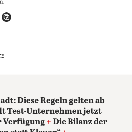
n.
n
atsApp teilen
per E-Mail teilen
Artikel aufrufen
:
dt: Diese Regeln gelten ab
llt Test-Unternehmen jetzt
ur Verfügung
+
Die Bilanz der