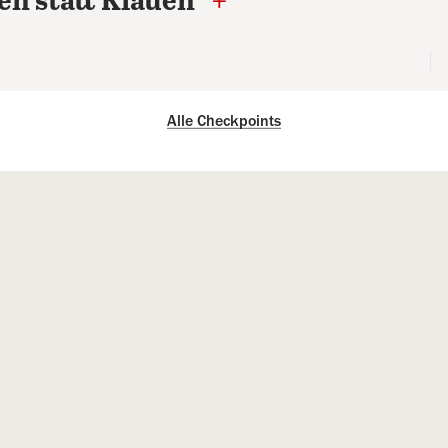
en statt Klauen“
+
Alle Checkpoints