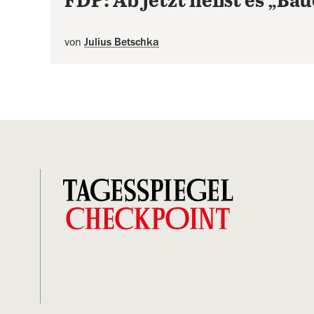
FDP: Ab jetzt heißt es „Bau
von
Julius Betschka