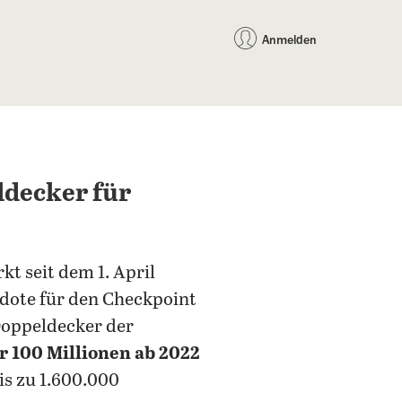
auf Facebook teilen
auf X teilen
per WhatsApp teilen
per E-Mail teilen
Artikel au
Teilen:
Anmelden
ldecker für
kt seit dem 1. April
kdote für den Checkpoint
Doppeldecker der
 100 Millionen ab 2022
is zu 1.600.000