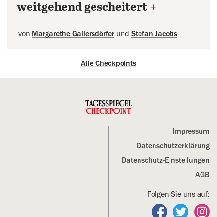
weitgehend gescheitert
+
von
Margarethe Gallersdörfer
und
Stefan Jacobs
Alle Checkpoints
Impressum
Datenschutz­erklärung
Datenschutz-Einstellungen
AGB
Folgen Sie uns auf:
Folgen Sie un
Folgen S
Fo