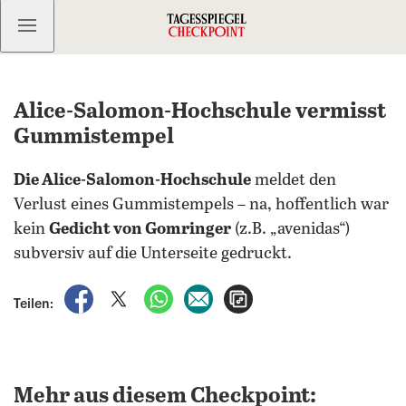
Kostenlos anmelden
Alice-Salomon-Hochschule vermisst
Gummistempel
Die Alice-Salomon-Hochschule
meldet den
Verlust eines Gummistempels – na, hoffentlich war
kein
Gedicht von Gomringer
(z.B. „avenidas“)
subversiv auf die Unterseite gedruckt.
auf Facebook teilen
auf X teilen
per WhatsApp teilen
per E-Mail teilen
Artikel aufrufen
Teilen:
Mehr aus diesem Checkpoint: