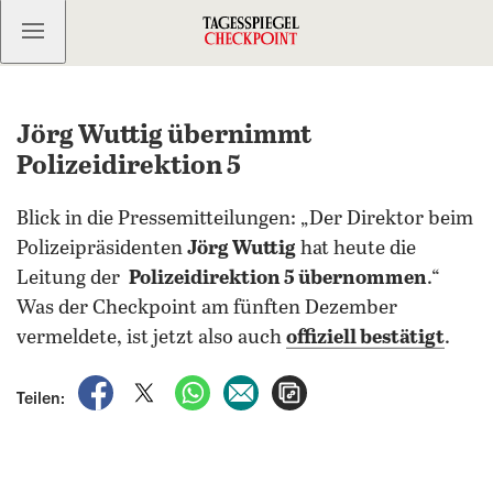
Kostenlos anmelden
Jörg Wuttig übernimmt
Polizeidirektion 5
Blick in die Pressemitteilungen: „Der Direktor beim
Polizeipräsidenten
Jörg Wuttig
hat heute die
Leitung der
Polizeidirektion 5 übernommen
.“
Was der Checkpoint am fünften Dezember
vermeldete, ist jetzt also auch
offiziell bestätigt
.
auf Facebook teilen
auf X teilen
per WhatsApp teilen
per E-Mail teilen
Artikel aufrufen
Teilen: