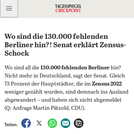
Kostenlos anmelden
Wo sind die 130.000 fehlenden
Berliner hin?! Senat erklärt Zensus-
Schock
Wo sind all die
130.000 fehlenden Berliner
hin?
Nicht mehr in Deutschland, sagt der Senat. Gleich
73 Prozent der Hauptstädter, die im
Zensus 2022
weniger gezählt wurden, sind demnach ins Ausland
abgewandert – und haben sich nicht abgemeldet
(Q: Anfrage Martin Pätzold, CDU).
auf Facebook teilen
auf X teilen
per WhatsApp teilen
per E-Mail teilen
Artikel aufrufen
Teilen: