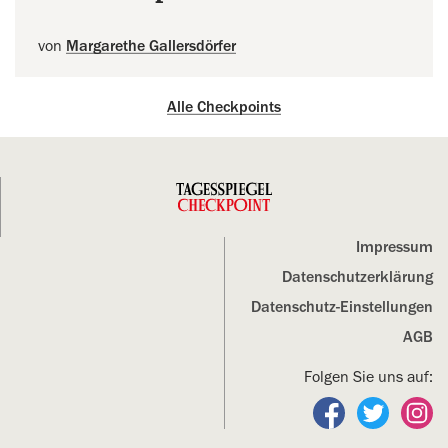
von
Margarethe Gallersdörfer
Alle Checkpoints
Impressum
Datenschutz­erklärung
Datenschutz-Einstellungen
AGB
Folgen Sie uns auf:
Folgen Sie un
Folgen S
Fo