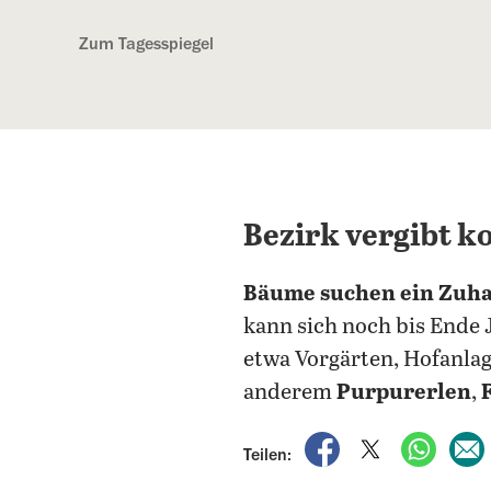
Kostenlos anmelden
Zum Tagesspiegel
Bezirk vergibt k
Bäume suchen ein Zuh
kann sich noch bis Ende 
etwa Vorgärten, Hofanlag
anderem
Purpurerlen
,
auf Facebook teile
auf X teilen
per Wh
Teilen: