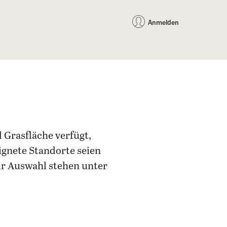
auf Facebook teilen
auf X teilen
per WhatsApp teilen
per E-Mail teilen
Artikel au
Teilen:
Anmelden
 Grasfläche verfügt,
ignete Standorte seien
ur Auswahl stehen unter