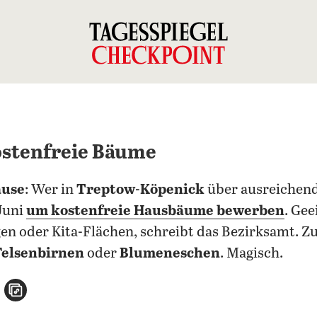
ostenfreie Bäume
ause
: Wer in
Treptow-Köpenick
über ausreichend
Juni
um kostenfreie Hausbäume bewerben
. Gee
en oder Kita-Flächen, schreibt das Bezirksamt. Z
Felsenbirnen
oder
Blumeneschen
. Magisch.
n
atsApp teilen
per E-Mail teilen
Artikel aufrufen